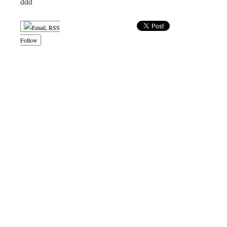
ddd
Follow