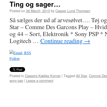
Ting og sager…
Posted on
26 March, 2013
by
Casper Lund Thomsen
Så sælges der ud af arvesølvet…. Tøj o
Star – Comme Des Garcons Play – Hvid, 
og 44 – Sort, Elektronik * Sony PSP * N
Logitech …
Continue reading
→
Follow
Posted in
Caspers Kække Korner
|
Tagged
All Star
,
Comme Des
sony psp
|
Leave a comment