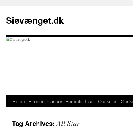
Skip
to
Siøvænget.dk
content
Home
Billeder
Casper
Fodbold
Lise
Opskrifter
Ønske
All Star
Tag Archives: