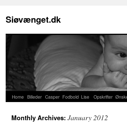
Skip
to
Siøvænget.dk
content
Home
Billeder
Casper
Fodbold
Lise
Opskrifter
Ønske
January 2012
Monthly Archives: