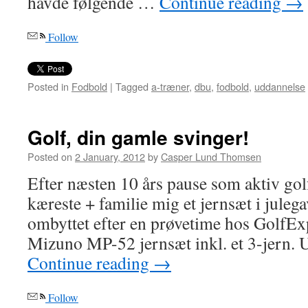
havde følgende …
Continue reading
→
Follow
Posted in
Fodbold
|
Tagged
a-træner
,
dbu
,
fodbold
,
uddannelse
Golf, din gamle svinger!
Posted on
2 January, 2012
by
Casper Lund Thomsen
Efter næsten 10 års pause som aktiv golf
kæreste + familie mig et jernsæt i julega
ombyttet efter en prøvetime hos GolfExper
Mizuno MP-52 jernsæt inkl. et 3-jern.
Continue reading
→
Follow