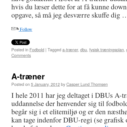
hvis du læser dette for at få kunne dow
opgave, så må jeg desværre skuffe dig
Follow
Posted in
Fodbold
|
Tagged
a-træner
,
dbu
,
fysisk træningsplan
,
Comments
A-træner
Posted on
5 January, 2012
by
Casper Lund Thomsen
I hele 2011 har jeg deltaget i DBUs A-t
uddannelse der henvender sig til fodbol
begår sig i et elitemiljø og er den næst
kan tage indenfor DBU-regi (se grafisk 