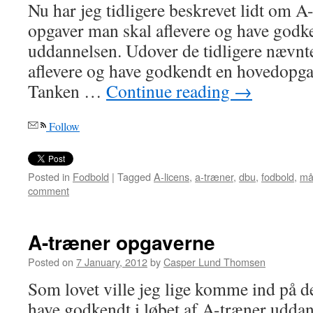
Nu har jeg tidligere beskrevet lidt om 
opgaver man skal aflevere og have godke
uddannelsen. Udover de tidligere nævnte
aflevere og have godkendt en hovedopgav
Tanken …
Continue reading
→
Follow
Posted in
Fodbold
|
Tagged
A-licens
,
a-træner
,
dbu
,
fodbold
,
må
comment
A-træner opgaverne
Posted on
7 January, 2012
by
Casper Lund Thomsen
Som lovet ville jeg lige komme ind på 
have godkendt i løbet af A-træner uddan