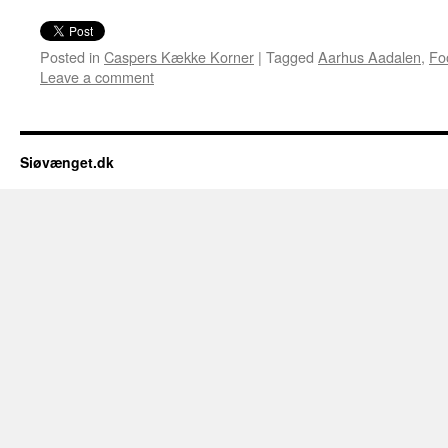
Posted in
Caspers Kække Korner
|
Tagged
Aarhus Aadalen
,
Fo
Leave a comment
Siøvænget.dk