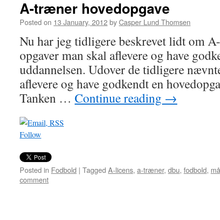
A-træner hovedopgave
Posted on
13 January, 2012
by
Casper Lund Thomsen
Nu har jeg tidligere beskrevet lidt om 
opgaver man skal aflevere og have godke
uddannelsen. Udover de tidligere nævnte
aflevere og have godkendt en hovedopgav
Tanken …
Continue reading
→
Follow
Posted in
Fodbold
|
Tagged
A-licens
,
a-træner
,
dbu
,
fodbold
,
må
comment