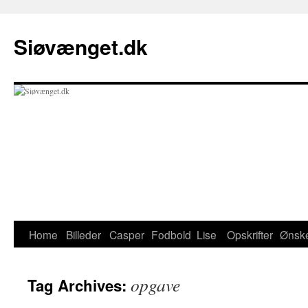
Skip
to
Siøvænget.dk
content
Home
Billeder
Casper
Fodbold
Lise
Opskrifter
Ønske
opgave
Tag Archives: