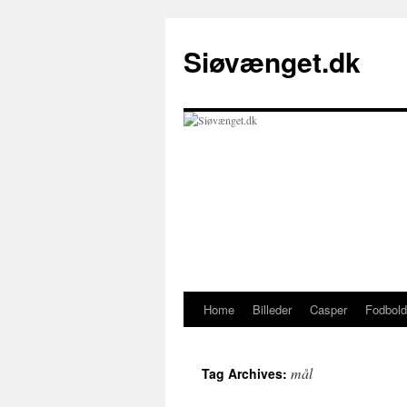
Skip
to
Siøvænget.dk
content
Home
Billeder
Casper
Fodbold
mål
Tag Archives: