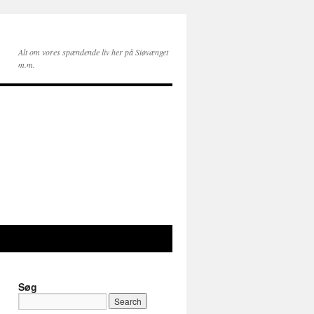
Alt om vores spændende liv her på Siøvænget
m.m.
Søg