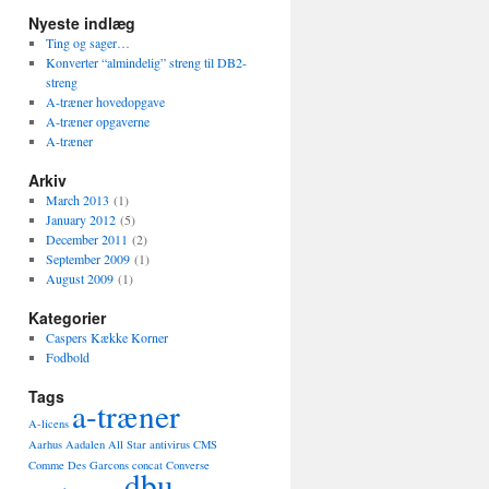
Nyeste indlæg
Ting og sager…
Konverter “almindelig” streng til DB2-
streng
A-træner hovedopgave
A-træner opgaverne
A-træner
Arkiv
March 2013
(1)
January 2012
(5)
December 2011
(2)
September 2009
(1)
August 2009
(1)
Kategorier
Caspers Kække Korner
Fodbold
Tags
a-træner
A-licens
Aarhus Aadalen
All Star
antivirus
CMS
Comme Des Garcons
concat
Converse
dbu