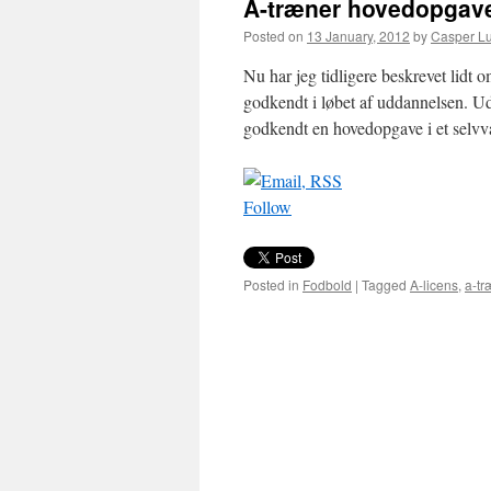
A-træner hovedopgav
Posted on
13 January, 2012
by
Casper L
Nu har jeg tidligere beskrevet lidt
godkendt i løbet af uddannelsen. Ud
godkendt en hovedopgave i et sel
Follow
Posted in
Fodbold
|
Tagged
A-licens
,
a-tr