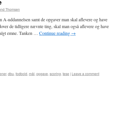
e
und Thomsen
 om A-uddannelsen samt de opgaver man skal aflevere og have
over de tidligere nævnte ting, skal man også aflevere og have
vvalgt emne. Tanken …
Continue reading
→
æner
,
dbu
,
fodbold
,
mål
,
opgave
,
scoring
,
tese
|
Leave a comment