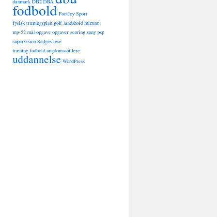
danmark
DB2
DBA
fodbold
FootJoy Sport
fysisk træningsplan
golf
landshold
mizuno
mp-52
mål
opgave
opgaver
scoring
sony psp
supervision
Sælges
tese
træning fodbold ungdomsspillere
uddannelse
WordPress