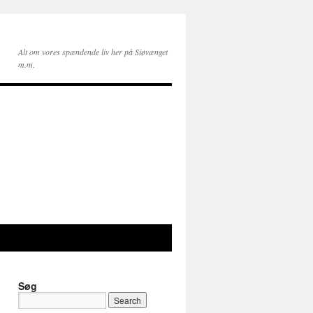
Alt om vores spændende liv her på Siøvænget
m.m.
Søg