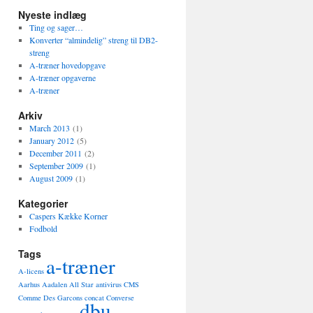
Nyeste indlæg
Ting og sager…
Konverter “almindelig” streng til DB2-
streng
A-træner hovedopgave
A-træner opgaverne
A-træner
Arkiv
March 2013
(1)
January 2012
(5)
December 2011
(2)
September 2009
(1)
August 2009
(1)
Kategorier
Caspers Kække Korner
Fodbold
Tags
a-træner
A-licens
Aarhus Aadalen
All Star
antivirus
CMS
Comme Des Garcons
concat
Converse
dbu