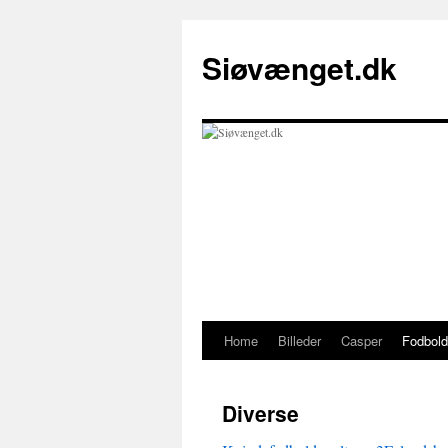
Skip
to
Siøvænget.dk
content
Home
Billeder
Casper
Fodbold
Diverse