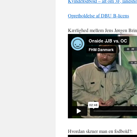
Kvindefodbold – alt om 3F, landsh
Opretholdelse af DBU B-licens
Kærlighed mellem Jens Jørgen Bri
Hvordan skruer man en fodbold?: