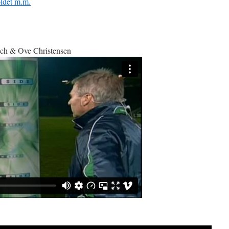
oldet m.m.
nch & Ove Christensen