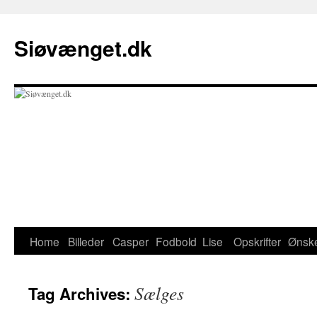
Skip
to
Siøvænget.dk
content
Home
Billeder
Casper
Fodbold
Lise
Opskrifter
Ønske
Sælges
Tag Archives: