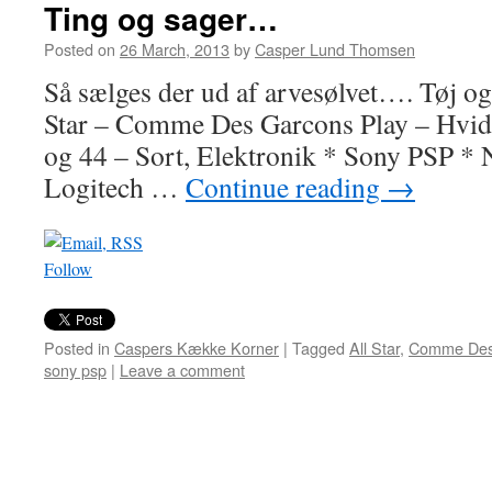
Ting og sager…
Posted on
26 March, 2013
by
Casper Lund Thomsen
Så sælges der ud af arvesølvet…. Tøj o
Star – Comme Des Garcons Play – Hvid, 
og 44 – Sort, Elektronik * Sony PSP * N
Logitech …
Continue reading
→
Follow
Posted in
Caspers Kække Korner
|
Tagged
All Star
,
Comme Des
sony psp
|
Leave a comment