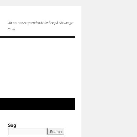
Alt om vores spændende liv her på Siøvænget
m.m.
Søg