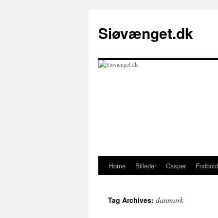
Skip
to
Siøvænget.dk
content
Home
Billeder
Casper
Fodbold
danmark
Tag Archives: