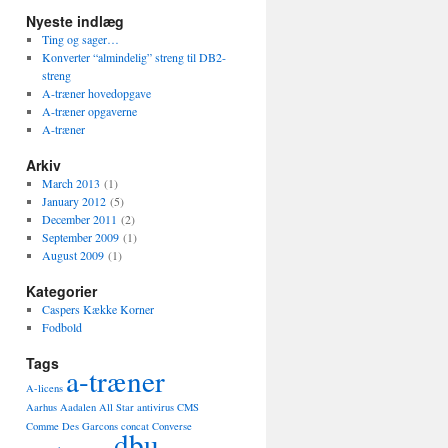
Nyeste indlæg
Ting og sager…
Konverter “almindelig” streng til DB2-
streng
A-træner hovedopgave
A-træner opgaverne
A-træner
Arkiv
March 2013
(1)
January 2012
(5)
December 2011
(2)
September 2009
(1)
August 2009
(1)
Kategorier
Caspers Kække Korner
Fodbold
Tags
a-træner
A-licens
Aarhus Aadalen
All Star
antivirus
CMS
Comme Des Garcons
concat
Converse
dbu