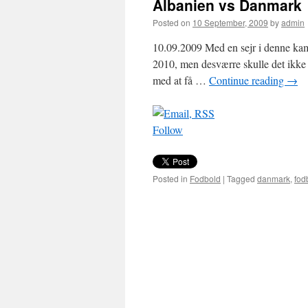
Albanien vs Danmark
Posted on
10 September, 2009
by
admin
10.09.2009 Med en sejr i denne kam
2010, men desværre skulle det ikke 
med at få …
Continue reading
→
Follow
Posted in
Fodbold
|
Tagged
danmark
,
fod